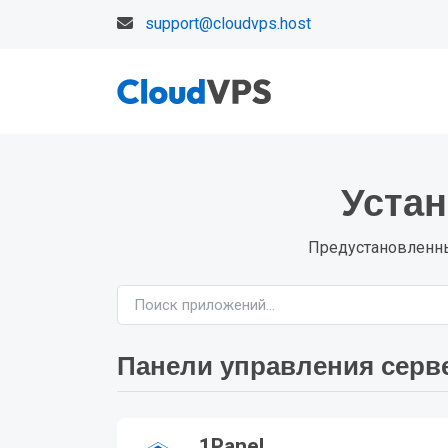
support@cloudvps.host
Устан
Предустановленны
Панели управления серв
1Panel