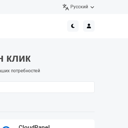
Русский
н клик
аших потребностей
CloudPanel