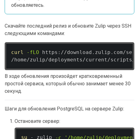
обновляетесь.
Скачайте последний релиз и обновите Zulip через SSH
следующими командами:
curl
-fLO
 https://download.zulip.com/serv
/home/zulip/deployments/current/scripts/u
В ходе обновления произойдет кратковременный
простой сервиса, который обычно занимает менее 30
секунд.
Шаги для обновления PostgreSQL на сервере Zulip:
Остановите сервер:
su
 - zulip 
-c
'/home/zulip/deployments