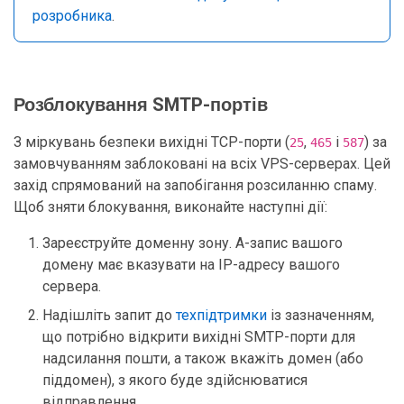
розробника
.
Розблокування SMTP-портів
З міркувань безпеки вихідні TCP-порти (
,
і
) за
25
465
587
замовчуванням заблоковані на всіх VPS-серверах. Цей
захід спрямований на запобігання розсиланню спаму.
Щоб зняти блокування, виконайте наступні дії:
Зареєструйте доменну зону. A-запис вашого
домену має вказувати на IP-адресу вашого
сервера.
Надішліть запит до
техпідтримки
із зазначенням,
що потрібно відкрити вихідні SMTP-порти для
надсилання пошти, а також вкажіть домен (або
піддомен), з якого буде здійснюватися
відправлення.