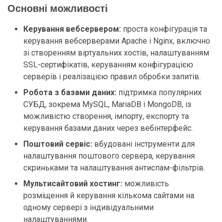
Основні можливості
Керування вебсервером:
проста конфігурація та
керування вебсерверами Apache і Nginx, включно
зі створенням віртуальних хостів, налаштуванням
SSL-сертифікатів, керуванням конфігурацією
серверів і реалізацією правил обробки запитів.
Робота з базами даних:
підтримка популярних
СУБД, зокрема MySQL, MariaDB і MongoDB, із
можливістю створення, імпорту, експорту та
керування базами даних через вебінтерфейс.
Поштовий сервіс:
вбудовані інструменти для
налаштування поштового сервера, керування
скриньками та налаштування антиспам-фільтрів.
Мультисайтовий хостинг:
можливість
розміщення й керування кількома сайтами на
одному сервері з індивідуальними
налаштуваннями.