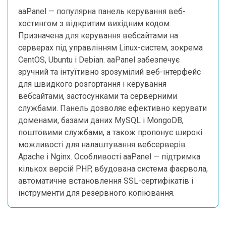
aaPanel — популярна панель керування веб-
хостингом з відкритим вихідним кодом.
Призначена для керування вебсайтами на
серверах під управлінням Linux-систем, зокрема
CentOS, Ubuntu і Debian. aaPanel забезпечує
зручний та інтуїтивно зрозумілий веб-інтерфейс
для швидкого розгортання і керування
вебсайтами, застосунками та серверними
службами. Панель дозволяє ефективно керувати
доменами, базами даних MySQL і MongoDB,
поштовими службами, а також пропонує широкі
можливості для налаштування вебсерверів
Apache і Nginx. Особливості aaPanel — підтримка
кількох версій PHP, вбудована система фаєрвола,
автоматичне встановлення SSL-сертифікатів і
інструменти для резервного копіювання.